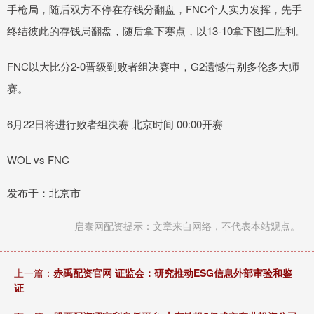
手枪局，随后双方不停在存钱分翻盘，FNC个人实力发挥，先手
终结彼此的存钱局翻盘，随后拿下赛点，以13-10拿下图二胜利。
FNC以大比分2-0晋级到败者组决赛中，G2遗憾告别多伦多大师
赛。
6月22日将进行败者组决赛 北京时间 00:00开赛
WOL vs FNC
发布于：北京市
启泰网配资提示：文章来自网络，不代表本站观点。
上一篇：
赤禹配资官网 证监会：研究推动ESG信息外部审验和鉴
证