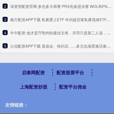
2
​深资管配资官网 多伦多大师赛 PRX先挺进决赛 WOL和FNC将争夺最后一个名额_比分_双方_胜利
3
​杨方配资APP下载 私募爱上ETF 年内超百家私募现身ETF前十大名单 半导体、医药ETF最受青睐
4
​牛牛配资 他才是守荆州的最佳主将，关羽只是第二人选，因一风流韵事遭弃用_赵云_军事_才能
5
​公信配资APP下载 逛庙会、快闪店……多元化场景激活春节消费力
启泰网配资
配资股票平台
上海配资炒股
配资平台佣金
友情链接：