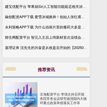
建宝优配平台 苹果就Siri人工智能功能延迟相关诉讼达成和解 重心转向人工智能的交付
融创配资APP下载 蜜雪冰城换帅！创始人张红甫卸任，35岁CFO接棒
永利策略APP下载 为什么动画片里的毒药大多是绿色的？
财生网配资平台 智元入主后上纬新材首次业绩会：承诺管理团队不会“大换血” 业务协同预期仍模糊
嘉理证券 沈先生的兴奋是从收盘后开始的【20250512】
推荐资讯
京海配资平台 李强主持召开国
务院常务会议研究做强国内大循
环重点政策举措落实工作等