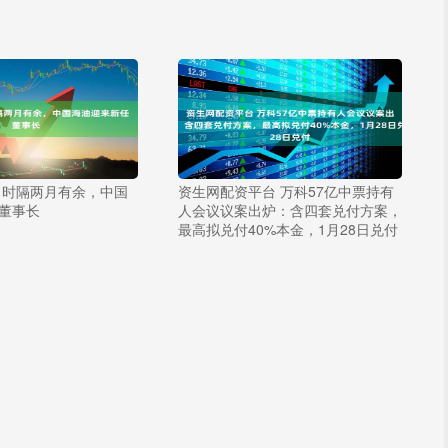
 时隔两月有余，中国
资生网配资平台 万科57亿中票持有
董事长
人会议议案出炉：含四套兑付方案，
最高拟兑付40%本金，1月28日兑付