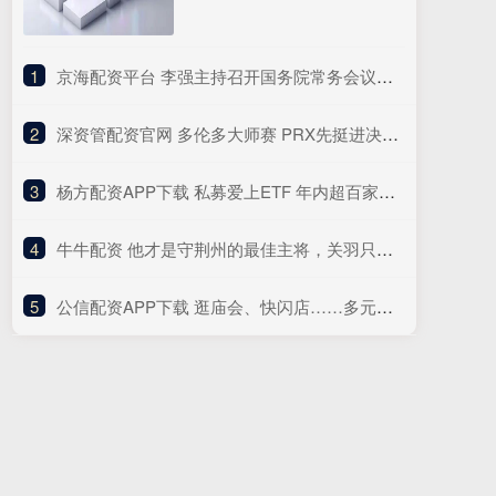
1
​京海配资平台 李强主持召开国务院常务会议研究做强国内大循环重点政策举措落实工作等
2
​深资管配资官网 多伦多大师赛 PRX先挺进决赛 WOL和FNC将争夺最后一个名额_比分_双方_胜利
3
​杨方配资APP下载 私募爱上ETF 年内超百家私募现身ETF前十大名单 半导体、医药ETF最受青睐
4
​牛牛配资 他才是守荆州的最佳主将，关羽只是第二人选，因一风流韵事遭弃用_赵云_军事_才能
5
​公信配资APP下载 逛庙会、快闪店……多元化场景激活春节消费力