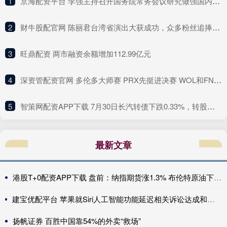
1
​京海配资平台 李强主持召开国务院常务会议研究做强国内大循环重点政策举措落实工作等
2
​财牛股配官网 陈丽君台湾省演出大获成功，众多粉丝追捧场面热闹，陈丽君太可爱
3
​旺鼎配资 两市融资余额增加112.99亿元
4
​深资管配资官网 多伦多大师赛 PRX先挺进决赛 WOL和FNC将争夺最后一个名额_比分_双方_胜利
5
​智策网配资APP下载 7月30日长汽转债下跌0.33%，转股溢价率101.65%
最新文章
港股T+0配资APP下载 盘前：纳指期货涨1.3% 布伦特原油下跌6.1%
建宝优配平台 苹果就Siri人工智能功能延迟相关诉讼达成和解 重心转向人工智能的交付
扬帆证券 百胜中国靠54%的外卖“救场”