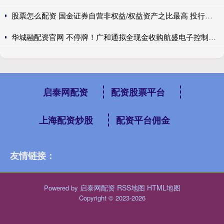
股票怎么配资 国金证券自营非权益/权益资产之比最高 投行收入高达10亿元可利润仍为负值|券商年报
华城融配资官网 不停牌！广和通拟全现金收购航盛电子控制权，标的成立超32年，曾谋求A股独立上市
启泰网配资
配资股票平台
上海配资炒股
配资平台佣金
友情链接：
启泰网配资
RSS地图
HTML地图
Powered by
Copyright
© 2023-2026