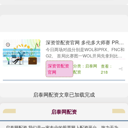
深资管配资官网 多伦多大师赛 PRX先挺进决赛 WOL和FNC将争夺最后一个名额_比分_双方_胜利
今日两场对战分别是WOL和PRX、FNC和
G2。 首局比赛图一WOL开局先拿到比分
优势，随后PRX迅速调整将比分追平，
深资管配资
分类：启泰网
查看：
WOL的个人能力也有发挥，针对PRX做出
官网
配资
218
战....
启泰网配资文章已加载完成
启泰网配资
启泰网配资,我们是一家专业的股票网上配资平台，致力于为