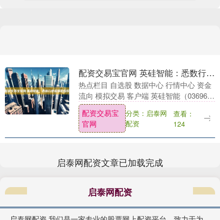
配资交易宝官网 英硅智能：悉数行使超额配股权
热点栏目 自选股 数据中心 行情中心 资金
流向 模拟交易 客户端 英硅智能（03696）
发布公告，保荐人兼整体协调人（为其本
配资交易宝
分类：启泰网
查看：
身及代表国际承销商）已于2026年1....
官网
配资
124
启泰网配资文章已加载完成
启泰网配资
启泰网配资,我们是一家专业的股票网上配资平台，致力于为