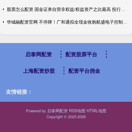
股票怎么配资 国金证券自营非权益/权益资产之比最高 投行收入高达10亿元可利润仍为负值|券商年报
华城融配资官网 不停牌！广和通拟全现金收购航盛电子控制权，标的成立超32年，曾谋求A股独立上市
启泰网配资
配资股票平台
上海配资炒股
配资平台佣金
友情链接：
启泰网配资
RSS地图
HTML地图
Powered by
Copyright
© 2023-2026