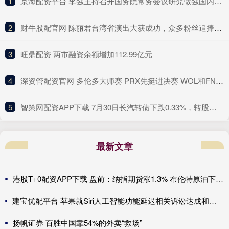
1
​京海配资平台 李强主持召开国务院常务会议研究做强国内大循环重点政策举措落实工作等
2
​财牛股配官网 陈丽君台湾省演出大获成功，众多粉丝追捧场面热闹，陈丽君太可爱
3
​旺鼎配资 两市融资余额增加112.99亿元
4
​深资管配资官网 多伦多大师赛 PRX先挺进决赛 WOL和FNC将争夺最后一个名额_比分_双方_胜利
5
​智策网配资APP下载 7月30日长汽转债下跌0.33%，转股溢价率101.65%
最新文章
港股T+0配资APP下载 盘前：纳指期货涨1.3% 布伦特原油下跌6.1%
建宝优配平台 苹果就Siri人工智能功能延迟相关诉讼达成和解 重心转向人工智能的交付
扬帆证券 百胜中国靠54%的外卖“救场”