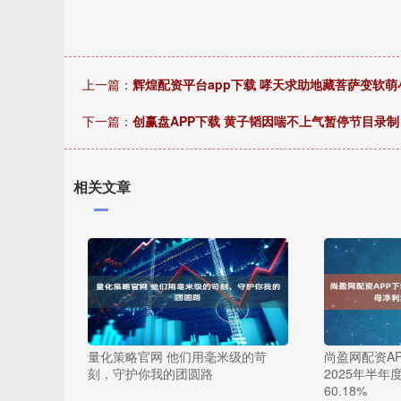
上一篇：
辉煌配资平台app下载 哮天求助地藏菩萨变软
下一篇：
创赢盘APP下载 黄子韬因喘不上气暂停节目录制
相关文章
量化策略官网 他们用毫米级的苛
尚盈网配资A
刻，守护你我的团圆路
2025年半
60.18%