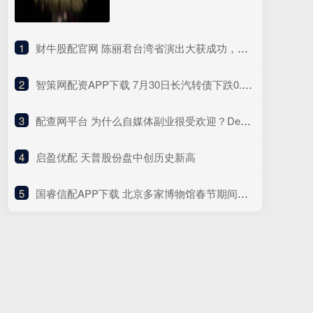
1
​财牛股配官网 陈丽君台湾省演出大获成功，众多粉丝追捧场面热闹，陈丽君太可爱
2
​智策网配资APP下载 7月30日长汽转债下跌0.33%，转股溢价率101.65%
3
​配查网平台 为什么自媒体副业很受欢迎？DeepSeek用大白话解释！_生活_视频_工作
4
​启盈优配 天普股份盘中创历史新高
5
​国睿信配APP下载 北京多家博物馆春节期间延时开放，观展指南请收藏