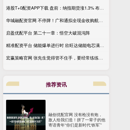
港股T+0配资APP下载 盘前：纳指期货涨1.3% 布伦特原油下跌6.1%
华城融配资官网 不停牌！广和通拟全现金收购航盛电子控制权，标的成立超32年，曾谋求A股独立上市
启盈优配平台 第二十一章：悟空大破混沌阵
精准配资平台 储能爆单进行时 欣旺达储能电芯满产满销 鹏辉能源Q3扣非净利润激增10418%
宏赢策略官网 张先生觉得管不住手，要经常练练手【20250520】
推荐资讯
融创优配官网 没有枪没有炮，
敌人给我们造！拼了一辈子的他
寄语青年“你们是新时代‘铁军’”