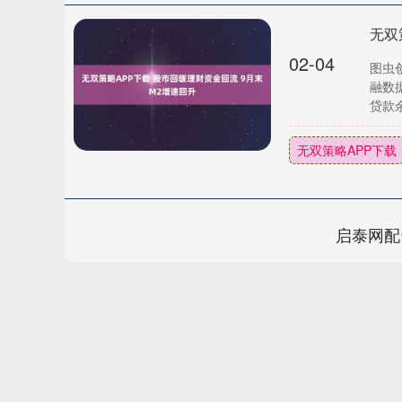
无双
02-04
图虫
融数
贷款余
无双策略APP下载
启泰网配