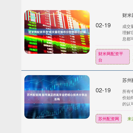
财米
02-19
成交
理解
息都可
财米网配资平
台
苏州
02-19
所有
价始
的认可
苏州配资网
来