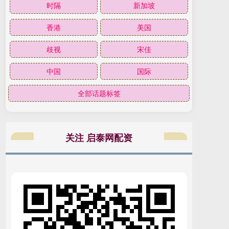
时隔
新加坡
香港
美国
歧视
宋佳
中国
国际
全部话题标签
关注 启泰网配资