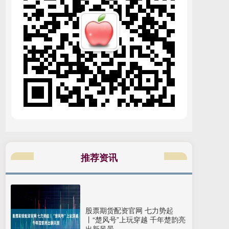
推荐资讯
股票期货配资官网 七力势起
丨“楚风号”上玩穿越 千年楚韵亮
出新风景