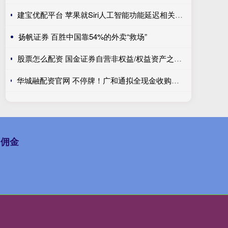
建宝优配平台 苹果就Siri人工智能功能延迟相关诉讼达成和解 重心转向人工智能的交付
扬帆证券 百胜中国靠54%的外卖“救场”
股票怎么配资 国金证券自营非权益/权益资产之比最高 投行收入高达10亿元可利润仍为负值|券商年报
华城融配资官网 不停牌！广和通拟全现金收购航盛电子控制权，标的成立超32年，曾谋求A股独立上市
台佣金