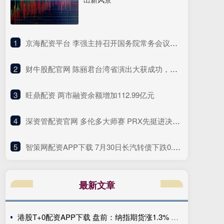
1
​京海配资平台 李强主持召开国务院常务会议研究做强国内大循环重点政策举措落实工作等
2
​财牛股配官网 陈丽君台湾省演出大获成功，众多粉丝追捧场面热闹，陈丽君太可爱
3
​旺鼎配资 两市融资余额增加112.99亿元
4
​深资管配资官网 多伦多大师赛 PRX先挺进决赛 WOL和FNC将争夺最后一个名额_比分_双方_胜利
5
​智策网配资APP下载 7月30日长汽转债下跌0.33%，转股溢价率101.65%
最新文章
港股T+0配资APP下载 盘前：纳指期货涨1.3% 布伦特原油下跌6.1%