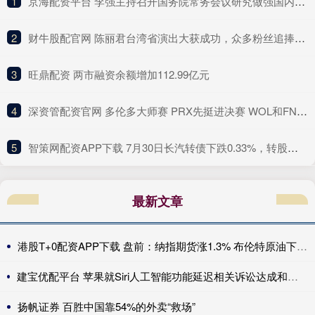
1
​京海配资平台 李强主持召开国务院常务会议研究做强国内大循环重点政策举措落实工作等
2
​财牛股配官网 陈丽君台湾省演出大获成功，众多粉丝追捧场面热闹，陈丽君太可爱
3
​旺鼎配资 两市融资余额增加112.99亿元
4
​深资管配资官网 多伦多大师赛 PRX先挺进决赛 WOL和FNC将争夺最后一个名额_比分_双方_胜利
5
​智策网配资APP下载 7月30日长汽转债下跌0.33%，转股溢价率101.65%
最新文章
港股T+0配资APP下载 盘前：纳指期货涨1.3% 布伦特原油下跌6.1%
建宝优配平台 苹果就Siri人工智能功能延迟相关诉讼达成和解 重心转向人工智能的交付
扬帆证券 百胜中国靠54%的外卖“救场”