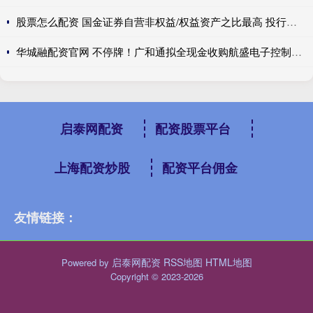
股票怎么配资 国金证券自营非权益/权益资产之比最高 投行收入高达10亿元可利润仍为负值|券商年报
华城融配资官网 不停牌！广和通拟全现金收购航盛电子控制权，标的成立超32年，曾谋求A股独立上市
启泰网配资
配资股票平台
上海配资炒股
配资平台佣金
友情链接：
启泰网配资
RSS地图
HTML地图
Powered by
Copyright
© 2023-2026