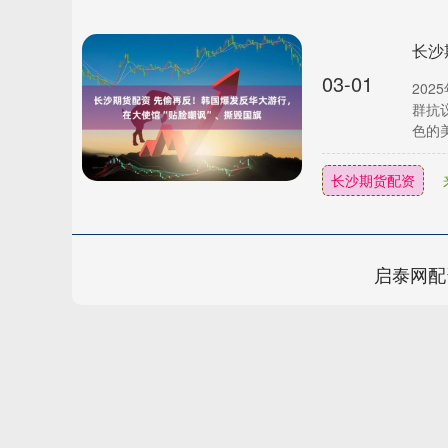
03-01
20
群抗
色的美
长沙期货配资
启泰网配