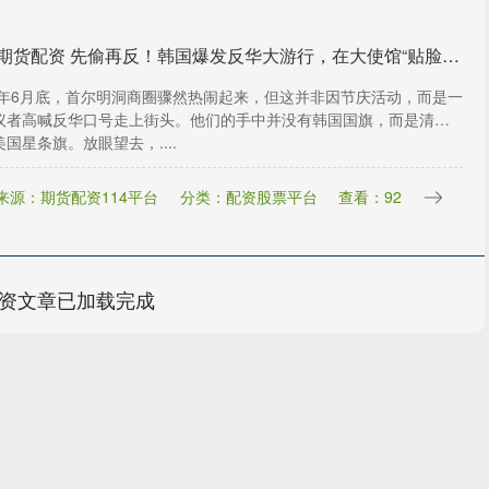
长沙期货配资 先偷再反！韩国爆发反华大游行，在大使馆“贴脸嘲讽”、撕毁国旗
25年6月底，首尔明洞商圈骤然热闹起来，但这并非因节庆活动，而是一
议者高喊反华口号走上街头。他们的手中并没有韩国国旗，而是清一
国星条旗。放眼望去，....
来源：期货配资114平台
分类：配资股票平台
查看：92
资文章已加载完成