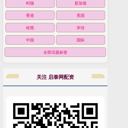
时隔
新加坡
香港
美国
歧视
宋佳
中国
国际
全部话题标签
关注 启泰网配资