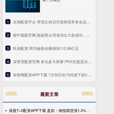
1
​京海配资平台 李强主持召开国务院常务会议研究做强国内大循环重点政策举措落实工作等
2
​财牛股配官网 陈丽君台湾省演出大获成功，众多粉丝追捧场面热闹，陈丽君太可爱
3
​旺鼎配资 两市融资余额增加112.99亿元
4
​深资管配资官网 多伦多大师赛 PRX先挺进决赛 WOL和FNC将争夺最后一个名额_比分_双方_胜利
5
​智策网配资APP下载 7月30日长汽转债下跌0.33%，转股溢价率101.65%
最新文章
港股T+0配资APP下载 盘前：纳指期货涨1.3% 布伦特原油下跌6.1%