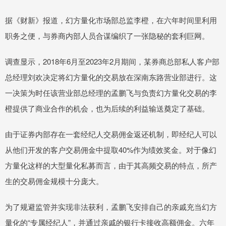
据《财新》报道，幻方量化市场部总监李橙，在六年时间里利用
职务之便，与券商内部人员合谋编织了一张隐秘的套利巨网。
调查显示，2018年6月至2023年2月期间，某券商总部私人客户部
总经理刘欢决定将幻方量化的交易放在深南东路营业部进行。这
一决策为时任该营业部总经理的孟鹏飞与负责幻方量化交易的李
橙提供了商业合作的机会，也为后续的利益输送奠定了基础。
由于证券内部存在一套经纪人交易佣金返还机制，即经纪人可以
从他们开发的客户交易佣金中提取40%作为绩效奖金。对于像幻
方量化这样的大型量化私募而言，由于其高频交易的特点，所产
生的交易佣金规模十分庞大。
为了规避监管并实现非法获利，孟鹏飞安排自己的亲戚充当幻方
量化的“专属经纪人”，并通过亲戚的银行卡接收高额佣金。六年