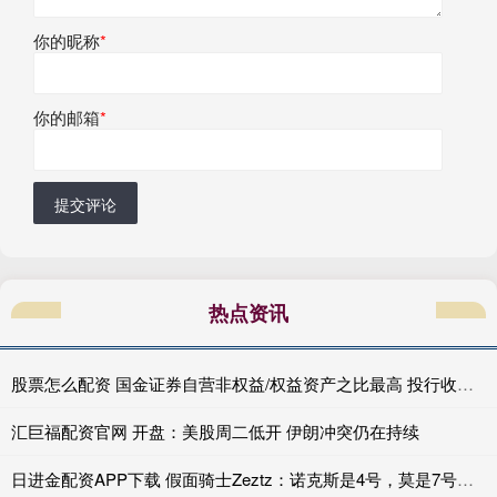
你的昵称
*
你的邮箱
*
提交评论
热点资讯
股票怎么配资 国金证券自营非权益/权益资产之比最高 投行收入高达10亿元可利润仍为负值|券商年报
汇巨福配资官网 开盘：美股周二低开 伊朗冲突仍在持续
日进金配资APP下载 假面骑士Zeztz：诺克斯是4号，莫是7号，几年间竟然消耗了三位特工