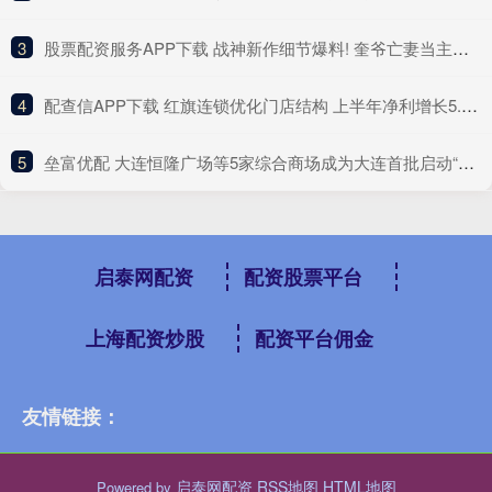
3
​股票配资服务APP下载 战神新作细节爆料! 奎爷亡妻当主角 最早2027发售
4
​配查信APP下载 红旗连锁优化门店结构 上半年净利增长5.33%
5
​垒富优配 大连恒隆广场等5家综合商场成为大连首批启动“即买即退”离境退税商业项目
启泰网配资
配资股票平台
上海配资炒股
配资平台佣金
友情链接：
启泰网配资
RSS地图
HTML地图
Powered by