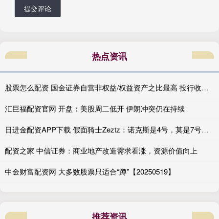
提交评论
热点资讯
股票怎么配资 国金证券自营非权益/权益资产之比最高 投行收入高达10亿元可利润仍为负值|券商年报
汇巨福配资官网 开盘：美股周二低开 伊朗冲突仍在持续
日进金配资APP下载 假面骑士Zeztz：诺克斯是4号，莫是7号，几年间竟然消耗了三位特工
配资之家 中信证券：商业地产改造需求看涨，资源价值向上
中金财富配资网 大多数股票只适合“蹲”【20250519】
推荐资讯