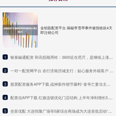
金钥匙配资平台 揭秘李雪琴事件被指收款4天
即注销公司
1
​银泰融通配资 和讯投顾周铃：3600近在咫尺，是继续上涨还是回调？
2
​一对一配资网平台 农行济南历城支行：贴心服务外籍客户 高效办理获称赞
3
​股票配资服务APP下载 战神新作细节爆料! 奎爷亡妻当主角 最早2027发售
4
​配查信APP下载 红旗连锁优化门店结构 上半年净利增长5.33%
5
​垒富优配 大连恒隆广场等5家综合商场成为大连首批启动“即买即退”离境退税商业项目