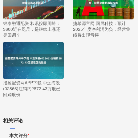
银泰融通配资 和讯投顾周铃：
捷希源官网 国晟科技：预计
3600近在咫尺，是继续上涨还
2025年度净利润为负，经营业
是回调？
绩将出现亏损
指盈配资网APP下载 中远海发
(02866)注销约2872.43万股已
回购股份
相关评论
本文评分
*