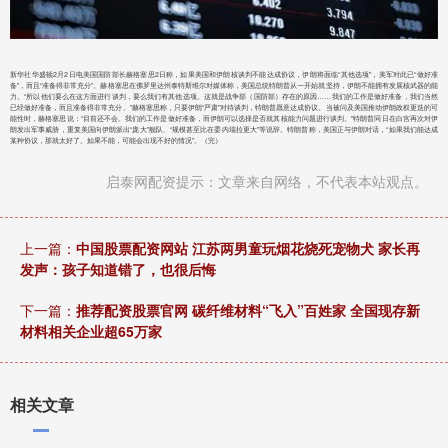
新华社华盛顿2月2日电美国国防部长赫格塞思2日称，如果美国和伊朗核谈判不能达成协议，伊朗将面临“其他选项”，美军对此已“做好准
备”，而且“准备得非常充分”。赫格塞思在佛罗里达州泰特斯维尔对媒体称，美国总统特朗普从一开始就坚持，伊朗不能拥有发展核武器的能
力。“所以他们要么在这方面进行谈判，要么我们有其他选项。这就是战争部（国防部）存在的原因……我们的工作是做好准备，我们当然
已经做好准备，而且准备得非常充分。”赫格塞思称，只要伊朗“严肃”对待谈判，特朗普愿意达成协议。当被问及美国推动伊朗政权更迭的可
能性时，赫格塞思说：“目前还不会。我们的工作是做好准备，而伊朗可以选择是否就其核能力问题进行谈判。”特朗普同日在白宫再次对伊
朗发出军事威胁，重复美国向伊朗派出“庞大”舰队、“规模甚至比在委内瑞拉更大”等说辞。特朗普称，美国正与伊朗对话，“如果我们能达成
某种协议，那就太好了。如果不能，可能会出现不好的情况”。（完）
启泰网配资提示：文章来自网络，不代表本站观点。
上一篇：
中国股票配资网站 江苏两男童玩烟花烧死宠物犬 家长再
发声：孩子知道错了，也很后悔
下一篇：
推荐配资股票官网 碳纤维材料“飞入”百姓家 全国现存新
材料相关企业超65万家
相关文章