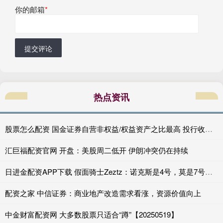
你的邮箱
*
提交评论
热点资讯
股票怎么配资 国金证券自营非权益/权益资产之比最高 投行收入高达10亿元可利润仍为负值|券商年报
汇巨福配资官网 开盘：美股周二低开 伊朗冲突仍在持续
日进金配资APP下载 假面骑士Zeztz：诺克斯是4号，莫是7号，几年间竟然消耗了三位特工
配资之家 中信证券：商业地产改造需求看涨，资源价值向上
中金财富配资网 大多数股票只适合“蹲”【20250519】