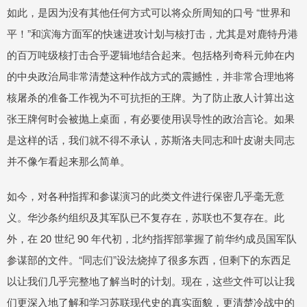
如此，是因为没有其他任何方式可以将众所周知的口号 “世界和
平！”和滨海方面军的快速进攻计划与核打击，尤其是对鹿特丹港
的百万吨级核打击合乎逻辑地结合起来。包括格列奇科元帅在内
的中央政治局非常清楚这种作战方式的震撼性，并非常合理地将
核屠杀的准备工作视为不可抗拒的王牌。为了防止敌人计算出这
张王牌何时会被抛上桌面，有必要使用误导性的政治言论。如果
是这样的话，我们就不得不承认，苏斯洛夫同志和叶皮谢夫同志
并不像乍看起来那么简单。
如今，对各种指挥和参谋演习的此类文件进行保密几乎毫无意
义。华沙条约组织及其军队已不复存在，苏联也不复存在。此
外，在 20 世纪 90 年代初，北约指挥部掌握了前华约成员国军队
参谋部的文件。“同志们”设法烧掉了很多东西，但剩下的东西足
以让我们几乎完整地了解当时的计划。现在，这些文件可以让我
们更深入地了解和学习苏联现代史的真实面貌，更清楚冷战中的