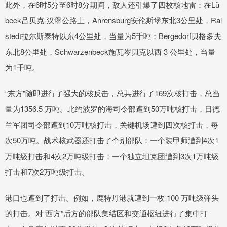
此外，在6时5分至6时8分期间，敌人还引爆了四枚核地雷：在Lü
beck吕贝克-汉堡公路上，Anrensburg安伦斯堡东北3公里处，Ral
stedt拉尔斯泰特以东4公里处，当量为5千吨；Bergedorf贝格多夫
东北8公里处，Schwarzenbeck施瓦岑贝克以西 3 公里处，当量
为1千吨。
“东方"随即进行了强大的核反击，总共进行了169次核打击，总当
量为1356.5 万吨。北约波罗的海司令部遭到50万吨核打击，日德
兰军团司令部遭到10万吨核打击，关键机场遭到四次核打击，每
次50万吨。战术核武器还打击了个别部队：一个装甲师遭到4次1
万吨级打击和4次2万吨级打击；一个独立坦克团遭到3次1万吨级
打击和7次2万吨级打击。
港口也遭到了打击。例如，鹿特丹港就遭到一枚 100 万吨级弹头
的打击。对“西方”后方的部队集结区和交通枢纽进行了集中打