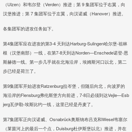
（Ulzen）和韦尔登（Verden）推进；第 9 集团军位于右翼，向
汉堡推进；第 7 集团军位于左翼，向汉诺威（Hanover）推进。
各集团军的进攻任务如下。
第4集团军应在进攻的第3-4 天到达Harburg-Sulingen哈尔堡-祖林
根（汉堡南部）一线，在第7-8天到达Norden—Enschede诺登-恩
斯赫德一线。第一步几乎就在北海沿岸，埃姆斯河口以北，第二
步已经是荷兰了。
第9集团军开始进攻Ratzenburg拉岑堡，但随后向北，向波罗的
海沿岸的Flensburg弗伦斯堡方向前进，7-8日必须到达Vejle—Esb
jerg瓦伊勒-埃斯比约一线，这里已经是丹麦了。
第7集团军正向汉诺威、Osnabrück奥斯纳布吕克和Wesel韦塞尔
（莱茵河上的最后一个点，Duisburg杜伊斯堡以北）推进，并在