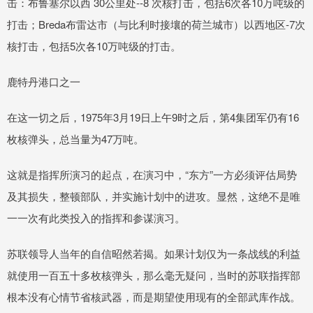
击：布鲁塞尔以西 30公里处--8 次核打击，包括6次各10万吨级的
打击；Breda布雷达市（与比利时接壤的荷兰城市）以西地区-7次
核打击，包括5次各10万吨级的打击。
鹿特丹港口之一
在这一切之后，1975年3月19日上午9时之后，第4集团军仍有16
枚核弹头，总当量为47万吨。
这就是指挥所演习的起点，在演习中，“东方”一方必须评估局势
及其损失，整顿部队，并实施计划中的进攻。显然，这绝不是唯
一一次有此类投入的指挥和参谋演习。
苏联领导人当年的自信昭然若揭。如果计划仅为一条战线的利益
就使用一百五十多枚核弹头，那么毫无疑问，当时的苏联指挥部
根本没有心情节省核武器，而是期望使用现有的全部武库作战。