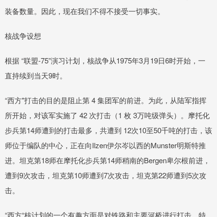
装备数量。因此，现在我们不得不接受一切事实。
核战争设想
根据 “联盟-75”演习计划，核战争从1975年3月19日6时开始，一
直持续到当天9时。
“西方"打击的目的是阻止第 4 集团军的前进。为此，从陆军指挥
所开始，对该军实施了 42 次打击（1 枚 3万吨级弹头）。摩托化
步兵第14师遭到的打击最多，共遭到 12次10至50千吨的打击，该
师位于编队的中心，正在向Ilzen伊尔岑以西的Munster明斯特推
进。坦克第18师在摩托化步兵第14师稍南的Bergen卑尔根前进，
遭到9次攻击，坦克第10师遭到7次攻击，坦克第22师遭到5次攻
击。
“西方“核计划的一个有趣方面是对铁路和主要河桥进行打击，特