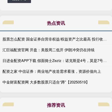
热点资讯
股票怎么配资 国金证券自营非权益/权益资产之比最高 投行收入高达10亿元可利润仍为负值|券商年报
汇巨福配资官网 开盘：美股周二低开 伊朗冲突仍在持续
日进金配资APP下载 假面骑士Zeztz：诺克斯是4号，莫是7号，几年间竟然消耗了三位特工
配资之家 中信证券：商业地产改造需求看涨，资源价值向上
中金财富配资网 大多数股票只适合“蹲”【20250519】
推荐资讯