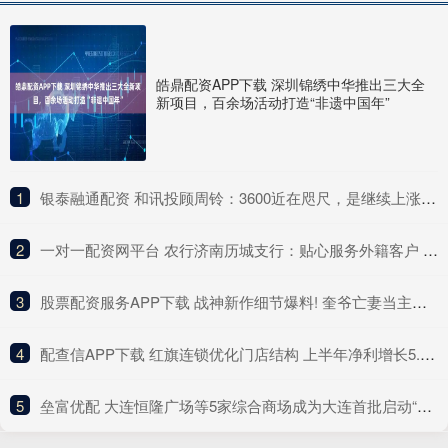
皓鼎配资APP下载 深圳锦绣中华推出三大全
新项目，百余场活动打造“非遗中国年”
1
​银泰融通配资 和讯投顾周铃：3600近在咫尺，是继续上涨还是回调？
2
​一对一配资网平台 农行济南历城支行：贴心服务外籍客户 高效办理获称赞
3
​股票配资服务APP下载 战神新作细节爆料! 奎爷亡妻当主角 最早2027发售
4
​配查信APP下载 红旗连锁优化门店结构 上半年净利增长5.33%
5
​垒富优配 大连恒隆广场等5家综合商场成为大连首批启动“即买即退”离境退税商业项目