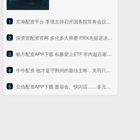
1
​京海配资平台 李强主持召开国务院常务会议研究做强国内大循环重点政策举措落实工作等
2
​深资管配资官网 多伦多大师赛 PRX先挺进决赛 WOL和FNC将争夺最后一个名额_比分_双方_胜利
3
​杨方配资APP下载 私募爱上ETF 年内超百家私募现身ETF前十大名单 半导体、医药ETF最受青睐
4
​牛牛配资 他才是守荆州的最佳主将，关羽只是第二人选，因一风流韵事遭弃用_赵云_军事_才能
5
​公信配资APP下载 逛庙会、快闪店……多元化场景激活春节消费力