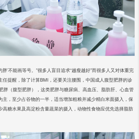
的胖’不能画等号。”很多人盲目追求“越瘦越好”而很多人又对体重完
主任提醒，除了计算BMI，还要关注腰围，中国成人腹型肥胖的诊
心性肥胖（腹型肥胖），这类肥胖与糖尿病、高血压、脂肪肝、心血管
为主，至少占谷物的一半，适当增加粗粮并减少精白米面摄入，保
少高糖水果及高淀粉含量蔬菜的摄入，动物性食物应优先选择脂肪