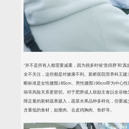
“并不是所有人都需要减重，因为很多时候‘觉得胖’和‘真
全不关注，这些都是对健康不利。新桥医院营养科王建
断标准是女性腰围≥85cm、男性腰围≥90cm即为中
病等风险关系更密切。对于肥胖成人鼓励主食以全谷物
障足量的新鲜蔬果摄入，蔬菜水果品种多样化，但要减
含量低的食材，如瘦肉、去皮鸡胸肉、鱼虾等。