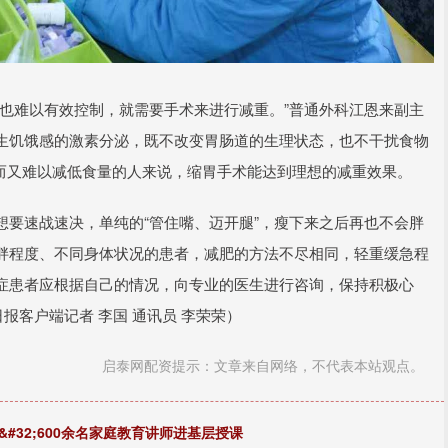
也难以有效控制，就需要手术来进行减重。”普通外科江恩来副主
生饥饿感的激素分泌，既不改变胃肠道的生理状态，也不干扰食物
）而又难以减低食量的人来说，缩胃手术能达到理想的减重效果。
要速战速决，单纯的“管住嘴、迈开腿”，瘦下来之后再也不会胖
胖程度、不同身体状况的患者，减肥的方法不尽相同，轻重缓急程
症患者应根据自己的情况，向专业的医生进行咨询，保持积极心
报客户端记者 李国 通讯员 李荣荣）
启泰网配资提示：文章来自网络，不代表本站观点。
#32;600余名家庭教育讲师进基层授课