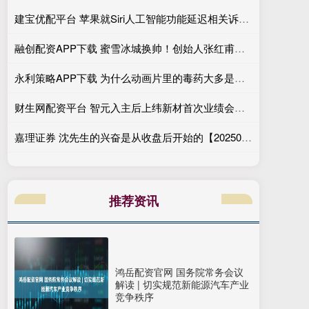
建宝优配平台 苹果就Siri人工智能功能延迟相关诉讼达成和解 重心转向人工智能的交付
融创配资APP下载 蜜雪冰城换帅！创始人张红甫卸任，35岁CFO接棒
永利策略APP下载 为什么动画片里的毒药大多是绿色的？
财生网配资平台 智元入主后上纬新材首次业绩会：承诺管理团队不会“大换血” 业务协同预期仍模糊
嘉理证券 沈先生的兴奋是从收盘后开始的【20250512】
推荐资讯
鸿岳配资官网 国务院常务会议
解读 | 切实规范新能源汽车产业
竞争秩序