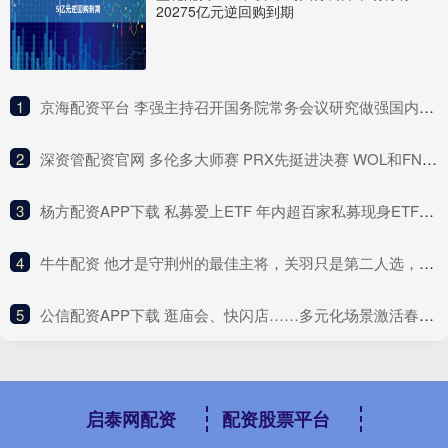
20275亿元逆回购到期
1
​京海配资平台 李强主持召开国务院常务会议研究做强国内大循环重点政策举措落实工作等
2
​深资管配资官网 多伦多大师赛 PRX先挺进决赛 WOL和FNC将争夺最后一个名额_比分_双方_胜利
3
​杨方配资APP下载 私募爱上ETF 年内超百家私募现身ETF前十大名单 半导体、医药ETF最受青睐
4
​牛牛配资 他才是守荆州的最佳主将，关羽只是第二人选，因一风流韵事遭弃用_赵云_军事_才能
5
​公信配资APP下载 逛庙会、快闪店……多元化场景激活春节消费力
启泰网配资
配资股票平台