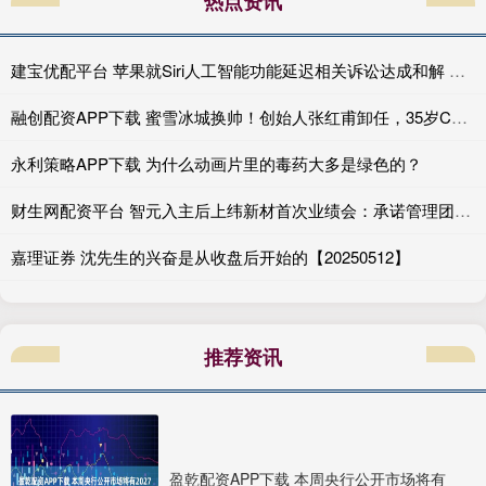
热点资讯
建宝优配平台 苹果就Siri人工智能功能延迟相关诉讼达成和解 重心转向人工智能的交付
融创配资APP下载 蜜雪冰城换帅！创始人张红甫卸任，35岁CFO接棒
永利策略APP下载 为什么动画片里的毒药大多是绿色的？
财生网配资平台 智元入主后上纬新材首次业绩会：承诺管理团队不会“大换血” 业务协同预期仍模糊
嘉理证券 沈先生的兴奋是从收盘后开始的【20250512】
推荐资讯
盈乾配资APP下载 本周央行公开市场将有