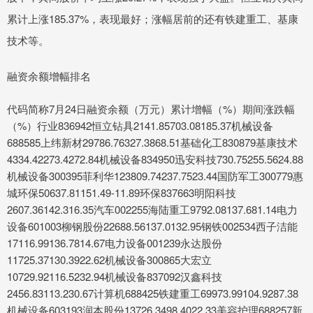
累计上涨185.37%，表现最好；涨幅居前的还有铁建重工、基康
技术等。
融资余额增幅排名
代码简称7月24日融资余额（万元）累计增幅（%）期间涨跌幅
（%）行业836942恒立钻具2141.85703.08185.37机械设备
688585上纬新材29786.76327.3868.51基础化工830879基康技术
4334.42273.4272.84机械设备834950迅安科技730.75255.5624.88
机械设备300395菲利华123809.74237.7523.44国防军工300779惠
城环保50637.81151.49-11.89环保837663明阳科技
2607.36142.316.35汽车002255海陆重工9792.08137.681.14电力
设备601003柳钢股份22688.56137.0132.95钢铁002534西子洁能
17116.99136.7814.67电力设备001239永达股份
11725.37130.3922.62机械设备300865大宏立
10729.92116.5232.94机械设备837092汉鑫科技
2456.83113.230.67计算机688425铁建重工69973.99104.9287.38
机械设备603193润本股份13726.3498.4022.33美容护理688257新