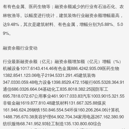
有有色金属、医药生物等；融资余额减少的行业有石油石化、农
林牧渔等。以幅度进行统计，建筑装饰行业融资余额增幅最高，
达9.48%，其次是建筑材料、有色金属，增幅分别为5.88%、5.0
9%。
融资余额行业变动
行业最新融资余额（亿元）融资余额增加额（亿元）增幅（%）
机械设备1017.6143.414.46有色金属886.4242.935.09医药生物
1382.8541.123.06电子2194.5331.291.45建筑装饰
347.0330.059.48电力设备1398.8529.472.15银行605.5328.364.91
通信686.0326.664.04基础化工835.8018.382.25国防军工
695.7818.072.67公用事业461.9017.033.83汽车1003.9015.321.55
非银金融1619.877.810.48建筑材料131.667.325.88煤炭
161.946.624.26钢铁150.846.554.54环保160.206.264.06计算机
1488.795.670.38美容护理64.902.704.34家用电器267.162.380.90
纺织服饰68.741.952.93轻工制造135.130.800.60综合